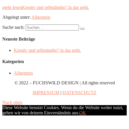
mehr lesen
Kreativ und selbständig? Ja das geht.
Abgelegt unter:
Allgemein
Suche nach:
Neueste Beiträge
Kreativ und selbständig? Ja das geht.
Kategorien
Allgemein
© 2022 – FUCHSWILD DESIGN | All rights reserved
IMPRESSUM
|
DATENSCHUTZ
Nach oben
Diese Website benutzt Cookies. Wenn du die Website weiter nutzt,
gehen wir von deinem Einverständnis aus.
OK